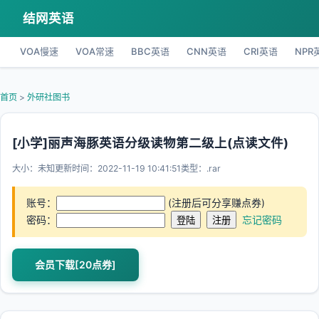
结网英语
VOA慢速
VOA常速
BBC英语
CNN英语
CRI英语
NPR
首页
>
外研社图书
[小学]丽声海豚英语分级读物第二级上(点读文件)
大小：未知
更新时间：2022-11-19 10:41:51
类型：.rar
账号：
(注册后可分享赚点券)
密码：
忘记密码
会员下载[20点券]