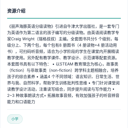
资源介绍
《丽声海豚英语分级读物》引进自牛津大学出版社，是一套专门
为英语作为第二语言的孩子编写的分级读物。由英语阅读教学专
家Craig Wright（瑞格叔叔）主编。全套图书共分5 个级别，每
级分上、下两个包，每个包有8 册图书（4 册读物+4 册活动用
书），可扫码听音频，适合为小学阶段的学生在课堂内开展精读
教学使用。另外配有教学课件、教学设计、示范课等配套资源。
本套图书具有以下特色： • 以STEAM 教育理念为核心，故事类
（fiction）与非故事类（non-fiction）跨学科主题相融合，培养
孩子的综合素养 • 涵盖4 个不同领域：语言知识、日常生活、世
界与我、自然科学，帮助学生训练批判性思维 • 专门针对课堂阅
读教学设计活动，注重读写结合，同步提升阅读与写作能力 •
2~3 种故事朗读方式+ 拓展故事音频，有效加强孩子的听音辨音
能力和口语能力
小学