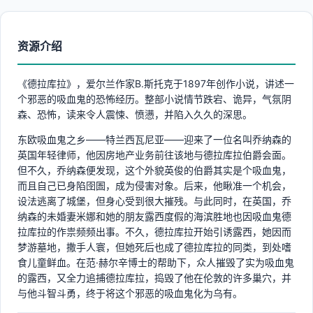
资源介绍
《德拉库拉》，爱尔兰作家B.斯托克于1897年创作小说，讲述一
个邪恶的吸血鬼的恐怖经历。整部小说情节跌宕、诡异，气氛阴
森、恐怖，读来令人震悚、愤懑，并陷入久久的深思。
东欧吸血鬼之乡——特兰西瓦尼亚——迎来了一位名叫乔纳森的
英国年轻律师，他因房地产业务前往该地与德拉库拉伯爵会面。
但不久，乔纳森便发现，这个外貌英俊的伯爵其实是个吸血鬼，
而且自己已身陷囹圄，成为侵害对象。后来，他瞅准一个机会，
设法逃离了城堡，但身心受到很大摧残。与此同时，在英国，乔
纳森的未婚妻米娜和她的朋友露西度假的海滨胜地也因吸血鬼德
拉库拉的作祟频频出事。不久，德拉库拉开始引诱露西，她因而
梦游墓地，撒手人寰，但她死后也成了德拉库拉的同类，到处嗜
食儿童鲜血。在范·赫尔辛博士的帮助下，众人摧毁了实为吸血鬼
的露西，又全力追捕德拉库拉，捣毁了他在伦敦的许多巢穴，并
与他斗智斗勇，终于将这个邪恶的吸血鬼化为乌有。