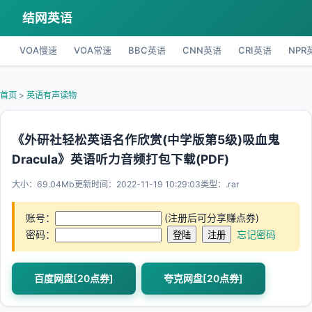
结网英语
VOA慢速
VOA常速
BBC英语
CNN英语
CRI英语
NPR
首页
>
英语有声读物
《外研社轻松英语名作欣赏(中学版第5级)吸血鬼
Dracula》英语听力音频打包下载(PDF)
大小：69.04Mb
更新时间：2022-11-19 10:29:03
类型：.rar
账号：
(注册后可分享赚点券)
密码：
忘记密码
百度网盘[20点券]
夸克网盘[20点券]