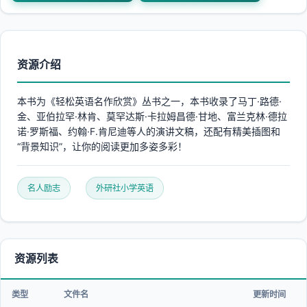
资源介绍
本书为《轻松英语名作欣赏》丛书之一，本书收录了马丁·路德·
金、亚伯拉罕·林肯、莫罕达斯·卡拉姆昌德·甘地、富兰克林·德拉
诺·罗斯福、约翰·F.肯尼迪等人的演讲文稿，还配有精美插图和
“背景知识”，让你的阅读更加多姿多彩！
名人励志
外研社小学英语
资源列表
类型
文件名
更新时间