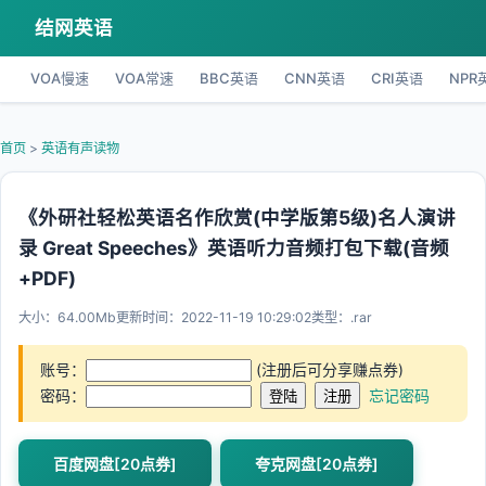
结网英语
VOA慢速
VOA常速
BBC英语
CNN英语
CRI英语
NPR
首页
>
英语有声读物
《外研社轻松英语名作欣赏(中学版第5级)名人演讲
录 Great Speeches》英语听力音频打包下载(音频
+PDF)
大小：64.00Mb
更新时间：2022-11-19 10:29:02
类型：.rar
账号：
(注册后可分享赚点券)
密码：
忘记密码
百度网盘[20点券]
夸克网盘[20点券]