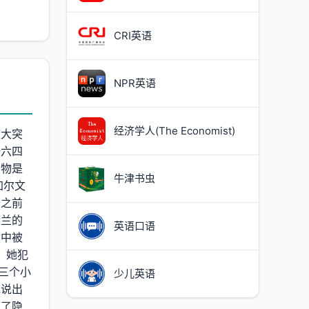
CRI英语
NPR英语
经济学人(The Economist)
重大突
一六四
人物是
牛津书虫
加尔文
始之前
荷兰的
英语口语
途中被
，她犯
三个小
少儿英语
她说出
为了隐