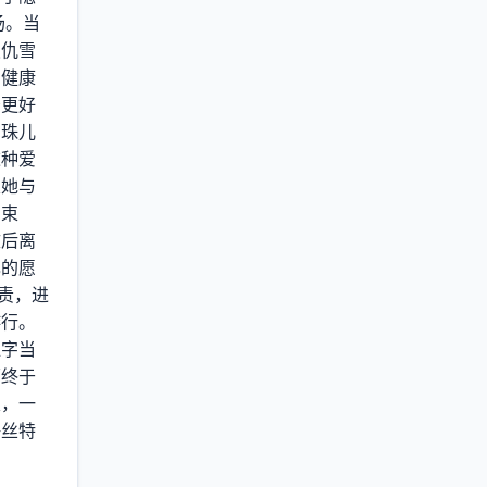
场。当
报仇雪
，健康
予更好
携珠儿
这种爱
次她与
的束
文后离
己的愿
责，进
游行。
红字当
面终于
束，一
海丝特