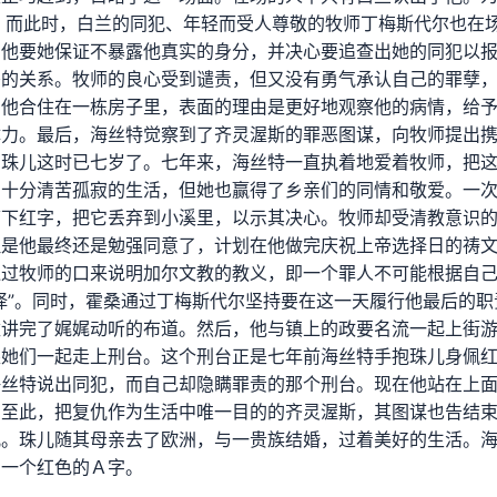
。而此时，白兰的同犯、年轻而受人尊敬的牧师丁梅斯代尔也在
；他要她保证不暴露他真实的身分，并决心要追查出她的同犯以
密的关系。牧师的良心受到谴责，但又没有勇气承认自己的罪孽
与他合住在一栋房子里，表面的理由是更好地观察他的病情，给
体力。最后，海丝特觉察到了齐灵渥斯的罪恶图谋，向牧师提出
。珠儿这时已七岁了。七年来，海丝特一直执着地爱着牧师，把
着十分清苦孤寂的生活，但她也赢得了乡亲们的同情和敬爱。一
摘下红字，把它丢弃到小溪里，以示其决心。牧师却受清教意识
但是他最终还是勉强同意了，计划在他做完庆祝上帝选择日的祷
通过牧师的口来说明加尔文教的教义，即一个罪人不可能根据自
择”。同时，霍桑通过丁梅斯代尔坚持要在这一天履行他最后的职
数讲完了娓娓动听的布道。然后，他与镇上的政要名流一起上街
跟她们一起走上刑台。这个刑台正是七年前海丝特手抱珠儿身佩
海丝特说出同犯，而自己却隐瞒罪责的那个刑台。现在他站在上
。至此，把复仇作为生活中唯一目的的齐灵渥斯，其图谋也告结
儿。珠儿随其母亲去了欧洲，与一贵族结婚，过着美好的生活。
着一个红色的Ａ字。