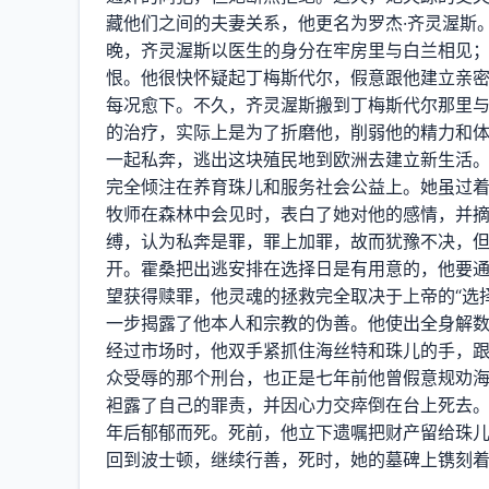
藏他们之间的夫妻关系，他更名为罗杰·齐灵渥斯
晚，齐灵渥斯以医生的身分在牢房里与白兰相见
恨。他很快怀疑起丁梅斯代尔，假意跟他建立亲
每况愈下。不久，齐灵渥斯搬到丁梅斯代尔那里
的治疗，实际上是为了折磨他，削弱他的精力和
一起私奔，逃出这块殖民地到欧洲去建立新生活
完全倾注在养育珠儿和服务社会公益上。她虽过
牧师在森林中会见时，表白了她对他的感情，并
缚，认为私奔是罪，罪上加罪，故而犹豫不决，
开。霍桑把出逃安排在选择日是有用意的，他要
望获得赎罪，他灵魂的拯救完全取决于上帝的“选
一步揭露了他本人和宗教的伪善。他使出全身解
经过市场时，他双手紧抓住海丝特和珠儿的手，
众受辱的那个刑台，也正是七年前他曾假意规劝
袒露了自己的罪责，并因心力交瘁倒在台上死去
年后郁郁而死。死前，他立下遗嘱把财产留给珠
回到波士顿，继续行善，死时，她的墓碑上镌刻