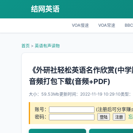
结网英语
VOA慢速
VOA常速
BB
首页
>
英语有声读物
《外研社轻松英语名作欣赏(中学版第5级
音频打包下载(音频+PDF)
大小：59.53Mb
更新时间：2022-11-19 10:29:10
类型：.
账号：
(注册后可分享赚
密码：
忘