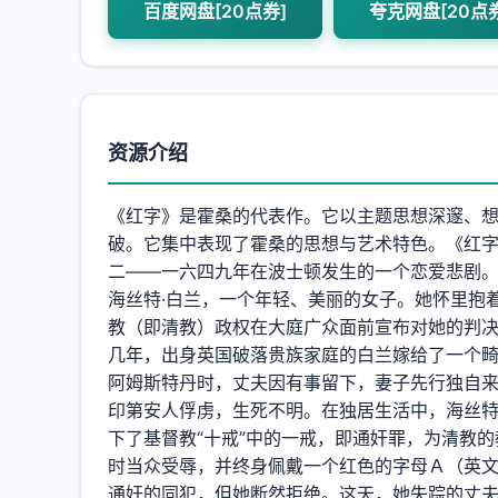
百度网盘[20点券]
夸克网盘[20点
资源介绍
《红字》是霍桑的代表作。它以主题思想深邃、
破。它集中表现了霍桑的思想与艺术特色。《红
二——一六四九年在波士顿发生的一个恋爱悲剧
海丝特·白兰，一个年轻、美丽的女子。她怀里抱
教（即清教）政权在大庭广众面前宣布对她的判
几年，出身英国破落贵族家庭的白兰嫁给了一个
阿姆斯特丹时，丈夫因有事留下，妻子先行独自
印第安人俘虏，生死不明。在独居生活中，海丝特
下了基督教“十戒”中的一戒，即通奸罪，为清教
时当众受辱，并终身佩戴一个红色的字母Ａ（英
通奸的同犯，但她断然拒绝。这天，她失踪的丈