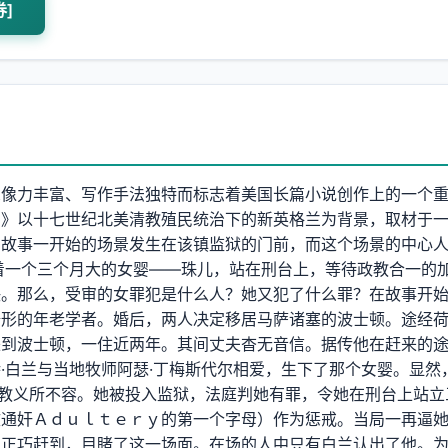
券]
想像力丰富、写作手法独特而标志着美国长篇小说创作上的一个
字》以十七世纪北美清教殖民统治下的新英格兰为背景，取材于
。故事一开始的场景发生在该镇监狱的门前，而这个场景的中心
着一个三个月大的女婴——珠儿，站在刑台上，等待政教合一的
决。那么，受审的女罪犯是什么人？她又犯了什么罪？在故事开
畸形的年老学者。婚后，两人决定移居马萨诸塞的波士顿。途经
来到波士顿，一住近两年。其间丈夫杳无音信。据传他在赶来的
·白兰与当地牧师阿瑟·丁梅斯代尔相爱，生下了那个女婴。显然
的教义所不容。她被投入监狱，法庭判她有罪，令她在刑台上站立
文通奸Ａｄｕｌｔｅｒｙ的第一个字母）作为惩戒。当局一再逼
夫正巧赶到，目睹了这一场面。在场的人中只有白兰认出了他。