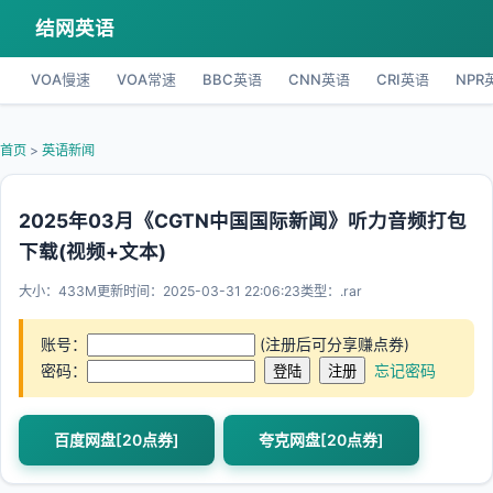
结网英语
VOA慢速
VOA常速
BBC英语
CNN英语
CRI英语
NPR
首页
>
英语新闻
2025年03月《CGTN中国国际新闻》听力音频打包
下载(视频+文本)
大小：433M
更新时间：2025-03-31 22:06:23
类型：.rar
账号：
(注册后可分享赚点券)
密码：
忘记密码
百度网盘[20点券]
夸克网盘[20点券]