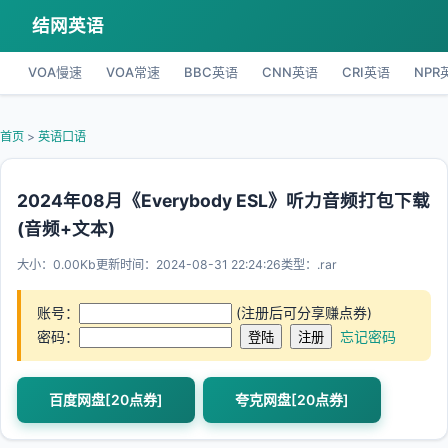
结网英语
VOA慢速
VOA常速
BBC英语
CNN英语
CRI英语
NPR
首页
>
英语口语
2024年08月《Everybody ESL》听力音频打包下载
(音频+文本)
大小：0.00Kb
更新时间：2024-08-31 22:24:26
类型：.rar
账号：
(注册后可分享赚点券)
密码：
忘记密码
百度网盘[20点券]
夸克网盘[20点券]