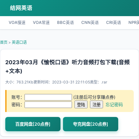
结网英语
VOA慢速
VOA常速
BBC英语
CNN英语
CRI英语
NPR
首页
>
英语口语
2023年03月《愉悦口语》听力音频打包下载(音频
+文本)
大小：763.21Kb
更新时间：2023-03-31 22:11:05
类型：.rar
账号：
(注册后可分享赚点券)
密码：
忘记密码
百度网盘[20点券]
夸克网盘[20点券]