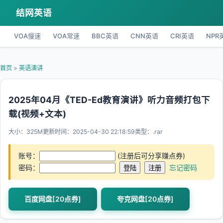
结网英语
VOA慢速
VOA常速
BBC英语
CNN英语
CRI英语
NPR
首页
>
英语演讲
2025年04月《TED-Ed教育演讲》听力音频打包下
载(视频+文本)
大小：325M
更新时间：2025-04-30 22:18:59
类型：.rar
账号：
(注册后可分享赚点券)
密码：
忘记密码
百度网盘[20点券]
夸克网盘[20点券]