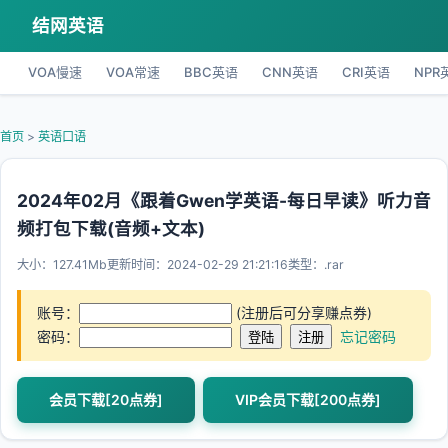
结网英语
VOA慢速
VOA常速
BBC英语
CNN英语
CRI英语
NPR
首页
>
英语口语
2024年02月《跟着Gwen学英语-每日早读》听力音
频打包下载(音频+文本)
大小：127.41Mb
更新时间：2024-02-29 21:21:16
类型：.rar
账号：
(注册后可分享赚点券)
密码：
忘记密码
会员下载[20点券]
VIP会员下载[200点券]