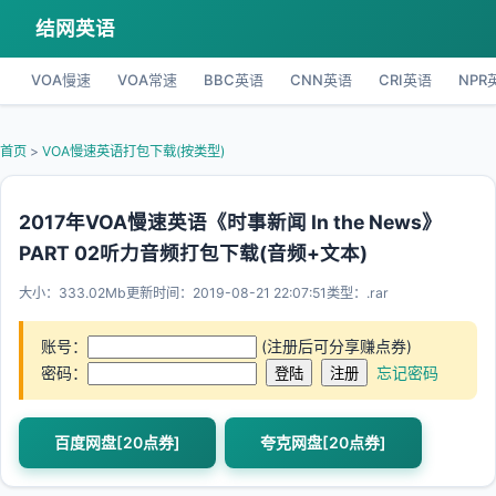
结网英语
VOA慢速
VOA常速
BBC英语
CNN英语
CRI英语
NPR
首页
>
VOA慢速英语打包下载(按类型)
2017年VOA慢速英语《时事新闻 In the News》
PART 02听力音频打包下载(音频+文本)
大小：333.02Mb
更新时间：2019-08-21 22:07:51
类型：.rar
账号：
(注册后可分享赚点券)
密码：
忘记密码
百度网盘[20点券]
夸克网盘[20点券]