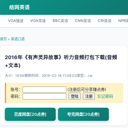
结网英语
VOA慢速
VOA常速
BBC英语
CNN英语
CRI英语
NPR
首页
>
英语口语
2016年《有声灵异故事》听力音频打包下载(音频
+文本)
大小：193M
更新时间：2019-02-18 11:08:03
类型：.rar
账号：
(注册后可分享赚点券)
密码：
忘记密码
百度网盘[20点券]
夸克网盘[20点券]