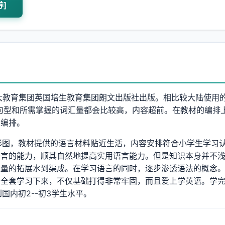
券]
）是由全球最大教育集团英国培生教育集团朗文出版社出版。相比较大陆使用
句型和所需掌握的词汇量都会比较高，内容超前。在教材的编排
的编排。
彩图，教材提供的语言材料贴近生活，内容安排符合小学生学习
语言的能力，顺其自然地提高实用语言能力。但是知识本身并不
汇量的拓展水到渠成。在学习语言的同时，逐步渗透语法的概念
全套学习下来，不仅基础打得非常牢固，而且爱上学英语。学完3A
到国内初2--初3学生水平。