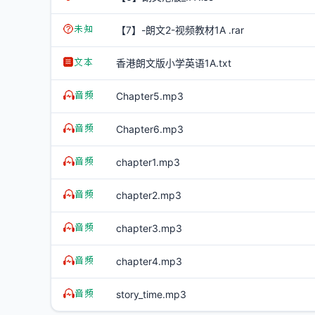
【7】-朗文2-视频教材1A .rar
香港朗文版小学英语1A.txt
Chapter5.mp3
Chapter6.mp3
chapter1.mp3
chapter2.mp3
chapter3.mp3
chapter4.mp3
story_time.mp3