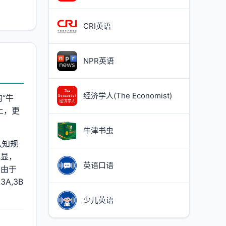
CRI英语
NPR英语
经济学人(The Economist)
的“牛
上，更
牛津书虫
认知规
浅显，
英语口语
。由于
,3B
少儿英语