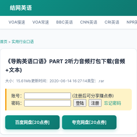
结网英语
VOA慢速
VOA常速
BBC英语
CNN英语
CRI英语
NPR
首页
>
实用行业口语
《导购英语口语》PART 2听力音频打包下载(音频
+文本)
大小：15.61Mb
更新时间：2020-06-14 16:27:14
类型：.rar
账号：
(注册后可分享赚点券)
密码：
忘记密码
百度网盘[20点券]
夸克网盘[20点券]