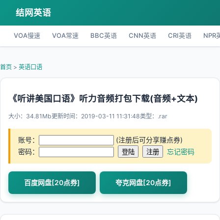
结网英语
VOA慢速
VOA常速
BBC英语
CNN英语
CRI英语
NPR
首页
>
英语口语
《听讲美国口语》听力音频打包下载(音频+文本)
大小：34.81Mb
更新时间：2019-03-11 11:31:48
类型：.rar
账号：
(注册后可分享赚点券)
密码：
忘记密码
百度网盘[20点券]
夸克网盘[20点券]