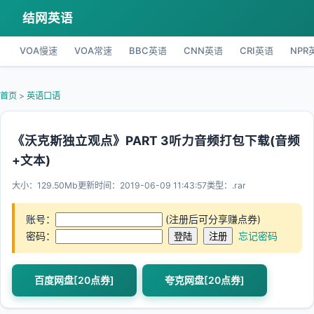
结网英语
VOA慢速
VOA常速
BBC英语
CNN英语
CRI英语
NPR
首页
>
英语口语
《沃克斯独立观点》PART 3听力音频打包下载(音频
+文本)
大小：129.50Mb
更新时间：2019-06-09 11:43:57
类型：.rar
账号：
(注册后可分享赚点券)
密码：
忘记密码
百度网盘[20点券]
夸克网盘[20点券]