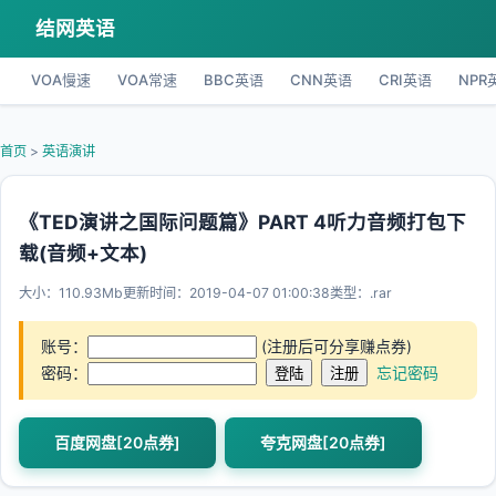
结网英语
VOA慢速
VOA常速
BBC英语
CNN英语
CRI英语
NPR
首页
>
英语演讲
《TED演讲之国际问题篇》PART 4听力音频打包下
载(音频+文本)
大小：110.93Mb
更新时间：2019-04-07 01:00:38
类型：.rar
账号：
(注册后可分享赚点券)
密码：
忘记密码
百度网盘[20点券]
夸克网盘[20点券]