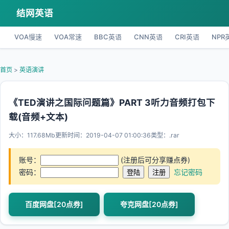
结网英语
VOA慢速
VOA常速
BBC英语
CNN英语
CRI英语
NPR
首页
>
英语演讲
《TED演讲之国际问题篇》PART 3听力音频打包下
载(音频+文本)
大小：117.68Mb
更新时间：2019-04-07 01:00:36
类型：.rar
账号：
(注册后可分享赚点券)
密码：
忘记密码
百度网盘[20点券]
夸克网盘[20点券]