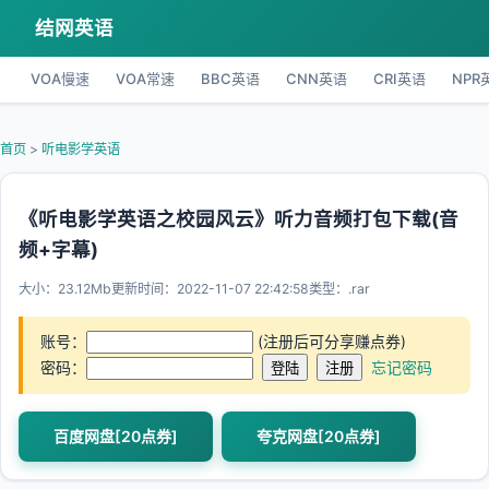
结网英语
VOA慢速
VOA常速
BBC英语
CNN英语
CRI英语
NPR
首页
>
听电影学英语
《听电影学英语之校园风云》听力音频打包下载(音
频+字幕)
大小：23.12Mb
更新时间：2022-11-07 22:42:58
类型：.rar
账号：
(注册后可分享赚点券)
密码：
忘记密码
百度网盘[20点券]
夸克网盘[20点券]