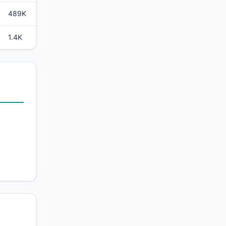
489K
1.4K