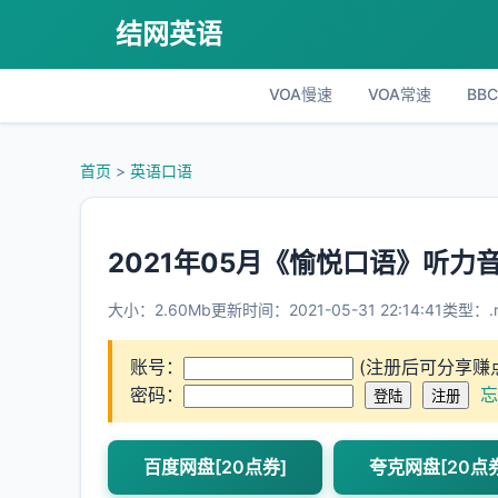
结网英语
VOA慢速
VOA常速
BB
首页
>
英语口语
2021年05月《愉悦口语》听力
大小：2.60Mb
更新时间：2021-05-31 22:14:41
类型：.r
账号：
(注册后可分享赚
密码：
忘
百度网盘[20点券]
夸克网盘[20点