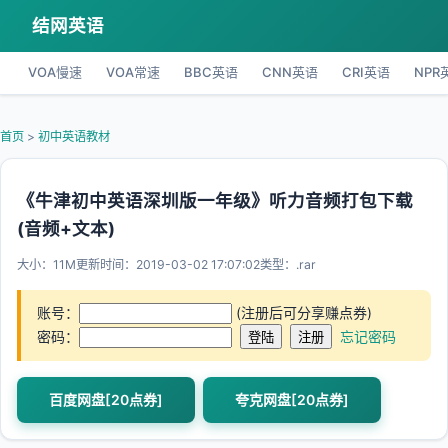
结网英语
VOA慢速
VOA常速
BBC英语
CNN英语
CRI英语
NPR
首页
>
初中英语教材
《牛津初中英语深圳版一年级》听力音频打包下载
(音频+文本)
大小：11M
更新时间：2019-03-02 17:07:02
类型：.rar
账号：
(注册后可分享赚点券)
密码：
忘记密码
百度网盘[20点券]
夸克网盘[20点券]