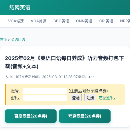
结网英语
VOA慢速
VOA常速
BBC英语
CNN英语
CRI英语
NPR
首页
>
英语口语
2025年02月《英语口语每日养成》听力音频打包下
载(音频+文本)
大小：107M
更新时间：2025-03-01 12:28:07
类型：.rar
账号：
(注册后可分享赚点券)
密码：
忘记密码
百度网盘[20点券]
夸克网盘[20点券]